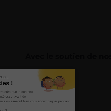
Avec le soutien de no
Salut c'est nous...
les Cookies !
On a attendu d'être sûrs que le contenu
de ce site vous intéresse avant de
vous déranger, mais on aimerait bien vous accompagner pendant
votre visite...
C'est OK pour vous ?