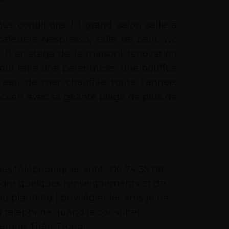
s conditions ( 1 grand salon salle à
fetière Nespresso, salle de bain, wc
 (1 er étage de la maison) rénovation
pour faire une parenthèse, une bouffée
 d’eau de mer chauffée toute l’année,
 l’océan avec sa géante plage de plus de
s téléphoniques sont : 06 74 35 08
ndre quelques renseignements et de
 au planning ( privilégier les sms je ne
 téléphone quand je consulte)
ergue Thân Trong