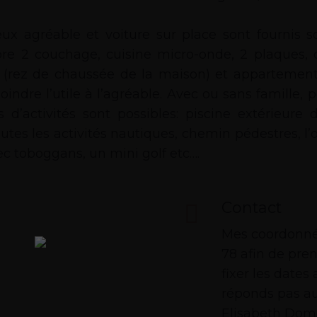
agréable et voiture sur place sont fournis sou
e 2 couchage, cuisine micro-onde, 2 plaques, ca
 (rez de chaussée de la maison) et appartement
ndre l’utile à l’agréable. Avec ou sans famille, 
s d’activités sont possibles: piscine extérieure
, toutes les activités nautiques, chemin pédestres,
c toboggans, un mini golf etc….
Contact
Mes coordonnée
78 afin de pre
fixer les dates
réponds pas au
Elisabeth Dom