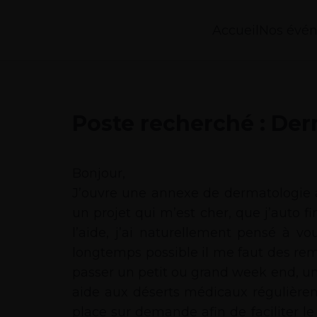
Accueil
Nos évé
Poste recherché : De
Bonjour,
J’ouvre une annexe de dermatologie a
un projet qui m’est cher, que j’auto f
l’aide, j’ai naturellement pensé à vo
longtemps possible il me faut des rem
passer un petit ou grand week end, un
aide aux déserts médicaux régulièrem
place sur demande afin de faciliter l