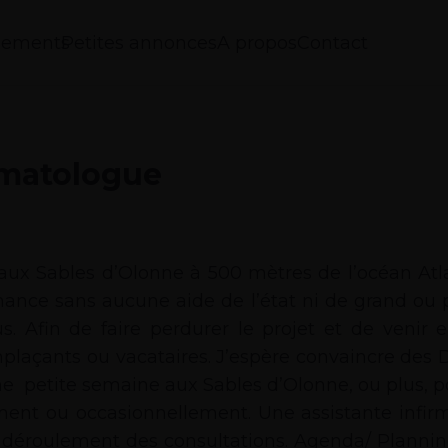
nements
Petites annonces
A propos
Contact
rmatologue
ux Sables d’Olonne à 500 mètres de l’océan Atl
inance sans aucune aide de l’état ni de grand ou p
us. Afin de faire perdurer le projet et de veni
plaçants ou vacataires. J’espère convaincre des 
e petite semaine aux Sables d’Olonne, ou plus, p
ent ou occasionnellement. Une assistante infirm
e déroulement des consultations. Agenda/ Planning